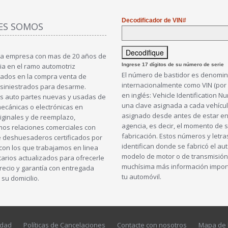
Decodificador de VIN#
ES SOMOS
a empresa con mas de 20 años de
ia en el ramo automotriz
Ingrese 17 dígitos de su número de serie
El número de bastidor es denomi
zados en la compra venta de
internacionalmente como VIN (por 
 siniestrados para desarme.
en inglés: Vehicle Identification N
 auto partes nuevas y usadas de
una clave asignada a cada vehícu
mecánicas o electrónicas en
asignado desde antes de estar en
iginales y de reemplazo,
agencia, es decir, el momento de 
s relaciones comerciales con
fabricación. Estos números y letra
e deshuesaderos certificados por
identifican donde se fabricó el au
con los que trabajamos en linea
modelo de motor o de transmisión 
tarios actualizados para ofrecerle
muchísima más información impor
precio y garantía con entregada
tu automóvil.
 su domicilio.
idad
Políticas de Cancelaciones
Contacte con nosotros
Mapa de 