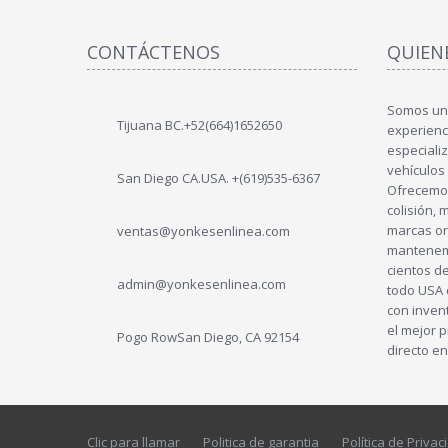
CONTÁCTENOS
QUIEN
Somos un
Tijuana BC.+52(664)1652650
experienc
especiali
vehículos
San Diego CA.USA. +(619)535-6367
Ofrecemos
colisión, 
marcas or
ventas@yonkesenlinea.com
mantenemo
cientos d
admin@yonkesenlinea.com
todo USA 
con inven
el mejor 
Pogo Row
San Diego, CA 92154
directo en
Clic para llamar
Politica de garantia
Política de Privac