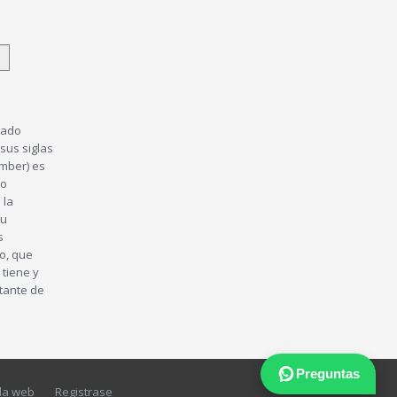
nado
sus siglas
umber) es
lo
 la
su
s
to, que
tiene y
tante de
Preguntas
la web
Registrase