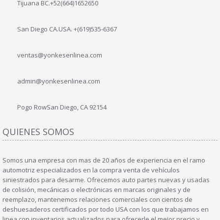
Tijuana BC.+52(664)1652650
San Diego CA.USA. +(619)535-6367
ventas@yonkesenlinea.com
admin@yonkesenlinea.com
Pogo Row
San Diego, CA 92154
QUIENES SOMOS
Somos una empresa con mas de 20 años de experiencia en el ramo
automotriz especializados en la compra venta de vehículos
siniestrados para desarme. Ofrecemos auto partes nuevas y usadas
de colisión, mecánicas o electrónicas en marcas originales y de
reemplazo, mantenemos relaciones comerciales con cientos de
deshuesaderos certificados por todo USA con los que trabajamos en
linea con inventarios actualizados para ofrecerle el mejor precio y