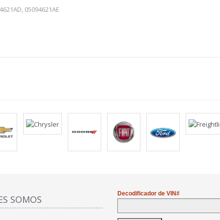
94621AD, 05094621AE
Decodificador de VIN#
ES SOMOS