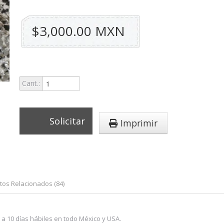
$3,000.00 MXN
Cant.:
Solicitar
Imprimir
tos Relacionados (84)
 a 10 días hábiles en todo México y USA.