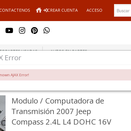
CONTACTENOS
CREAR CUENTA
ACCESO
OPARTES USADAS
AUTOS EN PARTES
X Error
 Compass 2.4L L4 DOHC 16V
nown AJAX Error!
Modulo / Computadora de
Transmisión 2007 Jeep
Compass 2.4L L4 DOHC 16V